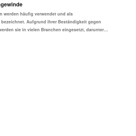
ngewinde
 werden häufig verwendet und als
ezeichnet. Aufgrund ihrer Beständigkeit gegen
erden sie in vielen Branchen eingesetzt, darunter
uwesen, Schiffssicherheit und militärische Zwecke.
ehrschlaucharmaturen genannt, sind nicht
lungen. Sie lassen sich durch Ineinanderstecken
ander Verdrehen kuppeln. Diese Kupplungen sind
nd anderen Flüssigkeiten, sie können aber auch als
rbinden verschiedener Schlauchtypen verwendet