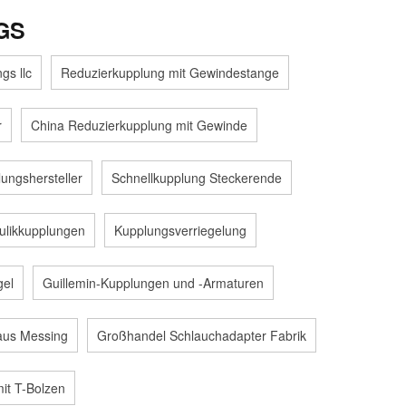
GS
gs llc
Reduzierkupplung mit Gewindestange
r
China Reduzierkupplung mit Gewinde
ungshersteller
Schnellkupplung Steckerende
ulikkupplungen
Kupplungsverriegelung
gel
Guillemin-Kupplungen und -Armaturen
aus Messing
Großhandel Schlauchadapter Fabrik
mit T-Bolzen