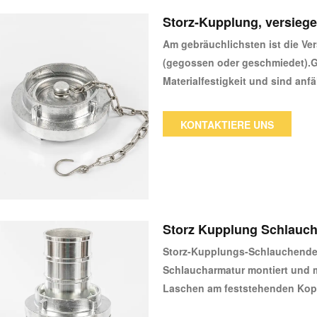
Storz-Kupplung, versiege
Am gebräuchlichsten ist die V
(gegossen oder geschmiedet).
Materialfestigkeit und sind anfäl
Betriebsdrücke (bis 6 bar) un
liefern standardmäßig hochwer
KONTAKTIERE UNS
bis zu 16 bar, haben aber auch
Storz Kupplung Schlauc
Storz-Kupplungs-Schlauchende
Schlaucharmatur montiert und mi
Laschen am feststehenden Kopf,
B. eines Hydranten, geschraubt