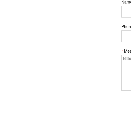
Nam
Phon
*
Me