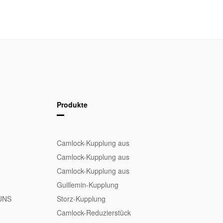
Produkte
Camlock-Kupplung aus
Aluminium
Camlock-Kupplung aus
Edelstahl
Camlock-Kupplung aus
Messing
Guillemin-Kupplung
UNS
Storz-Kupplung
Camlock-Reduzierstück