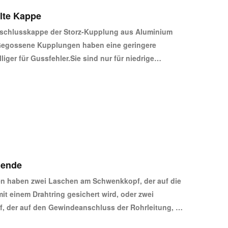
lte Kappe
erschlusskappe der Storz-Kupplung aus Aluminium
Gegossene Kupplungen haben eine geringere
liger für Gussfehler.Sie sind nur für niedrige
d weniger anspruchsvolle Anwendungen geeignet.Wir
tige geschmiedete Kupplungen mit Betriebsdrücken
 günstigere Gusskupplungen auf Lager.
hende
n haben zwei Laschen am Schwenkkopf, der auf die
t einem Drahtring gesichert wird, oder zwei
 der auf den Gewindeanschluss der Rohrleitung, z.
 wird .STORZ Kupplungen lassen sich schnell