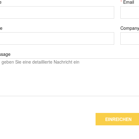
e
*
Email
e
Compan
ssage
EINREICHEN