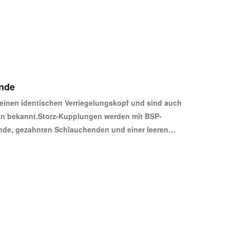
er Teile nur eine 1/4 Drehung erforderlich ist - das
es wichtiges Merkmal der Kupplungen ist ihre hohe,
te, Beständigkeit gegen Verschmutzung und
eschädigungen.
nde
einen identischen Verriegelungskopf und sind auch
n bekannt.Storz-Kupplungen werden mit BSP-
de, gezahnten Schlauchenden und einer leeren