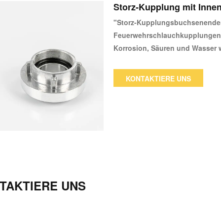
Storz-Kupplung mit Inne
"Storz-Kupplungsbuchsenenden
Feuerwehrschlauchkupplungen b
Korrosion, Säuren und Wasser w
Raffinerien, Landwirtschaft, Ba
Storz-Kupplungen, auch Feuerw
KONTAKTIERE UNS
absperrende symmetrische Kupp
der Laschenteile und gegenein
ideal für Arbeiten mit Wasser u
Verbindungskupplungen zum Ve
werden.“
TAKTIERE UNS