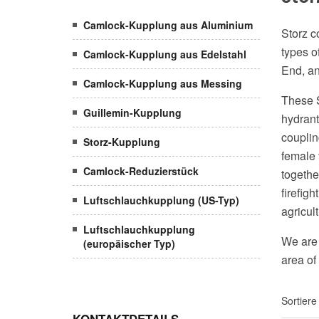
Camlock-Kupplung aus Aluminium
Storz c
types o
Camlock-Kupplung aus Edelstahl
End, an
Camlock-Kupplung aus Messing
These S
Guillemin-Kupplung
hydrant
couplin
Storz-Kupplung
female 
Camlock-Reduzierstück
togethe
firefigh
Luftschlauchkupplung (US-Typ)
agricult
Luftschlauchkupplung
We are 
(europäischer Typ)
area of
Sortiere