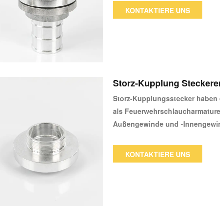
verbinden, da zum Verbinden zwei
KONTAKTIERE UNS
ist ihr Hauptvorteil.Ein weiter
uneingeschränkte Durchflussra
Beständigkeit gegen äußere B
Storz-Kupplung Steckere
Storz-Kupplungsstecker haben 
als Feuerwehrschlaucharmature
Außengewinde und -Innengewin
Staubkappe geliefert.
KONTAKTIERE UNS