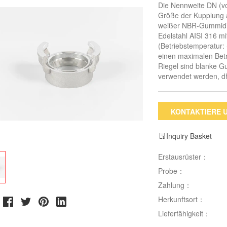
Die Nennweite DN (v
Größe der Kupplung a
weißer NBR-Gummidic
Edelstahl AISI 316 
(Betriebstemperatur:
einen maximalen Bet
Riegel sind blanke G
verwendet werden, dh
KONTAKTIERE 
Inquiry Basket
Erstausrüster：
Probe：
Zahlung：
Herkunftsort：
Lieferfähigkeit：