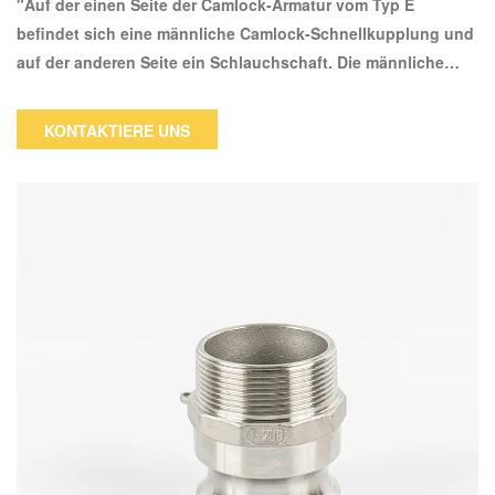
"Auf der einen Seite der Camlock-Armatur vom Typ E
befindet sich eine männliche Camlock-Schnellkupplung und
auf der anderen Seite ein Schlauchschaft. Die männliche
Seite dieser Kupplung wird mit einer 3-Zoll-Camlock-Buchse
verbunden.Die Schlauchschaftseite ist mit 3′′ Schlauch
KONTAKTIERE UNS
kompatibel.Diese Nocken- und Nutverschraubungen haben
einen Edelstahlkörper.Camlock-Fittings aus Edelstahl sind
leicht und korrosions- und abriebfest.Wasser, Hydrauliköle,
Kühlmittel, Benzin und andere Erdölprodukte können alle mit
diesen Nocken- und Nutverschraubungen verwendet
werden."