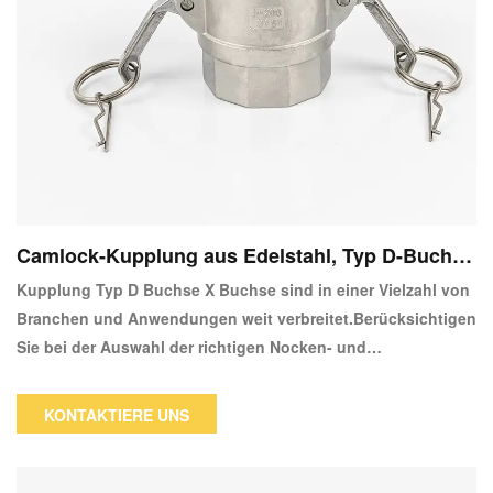
Camlock-Kupplung aus Edelstahl, Typ D-Buchs
e, Kupplung X-Buchse
Kupplung Typ D Buchse X Buchse sind in einer Vielzahl von
Branchen und Anwendungen weit verbreitet.Berücksichtigen
Sie bei der Auswahl der richtigen Nocken- und
Nutkupplungen die chemische Verträglichkeit der
Prozessflüssigkeit und die Prozesstemperatur.Camlock-
KONTAKTIERE UNS
Kupplungen funktionieren, indem der Adapter entfernt und
in die Kupplung eingesetzt wird.Um eine dichte Verbindung
herzustellen, werden die Arme nach unten in Position