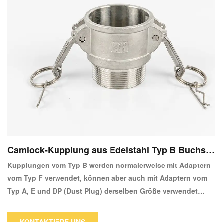
Camlock-Kupplung aus Edelstahl Typ B Buchse
Kupplung X Stecker
Kupplungen vom Typ B werden normalerweise mit Adaptern
vom Typ F verwendet, können aber auch mit Adaptern vom
Typ A, E und DP (Dust Plug) derselben Größe verwendet
werden.Nocken- und Nut-Kupplung aus Edelstahl x NPT-
Außengewinde Typ B-Kupplung Sie sind
KONTAKTIERE UNS