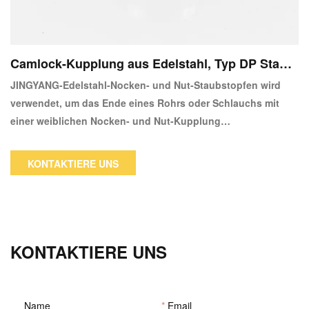
Camlock-Kupplung aus Edelstahl, Typ DP Staub
stopfen
JINGYANG-Edelstahl-Nocken- und Nut-Staubstopfen wird
verwendet, um das Ende eines Rohrs oder Schlauchs mit
einer weiblichen Nocken- und Nut-Kupplung
abzudichten.Der männliche Schnellkupplungsadapter an
diesem Typ DP-Camlock-Armatur (Cam and Groove) wird an
KONTAKTIERE UNS
eine standardmäßige Nocken- und Nut-Kupplung mit
Innengewinde angeschlossen.Der Körper besteht aus
Edelstahl.
KONTAKTIERE UNS
Name
*
Email