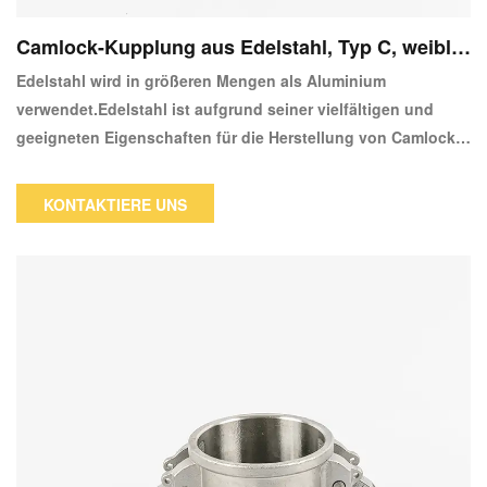
Camlock-Kupplung aus Edelstahl, Typ C, weiblic
he Kupplung, X-Schlauchschaft
Edelstahl wird in größeren Mengen als Aluminium
verwendet.Edelstahl ist aufgrund seiner vielfältigen und
geeigneten Eigenschaften für die Herstellung von Camlock-
Beschlägen effektiver als Aluminium.Camlock-Fittings aus
Edelstahl nach Standard AA-59326 oder EN14420-7 sind
KONTAKTIERE UNS
erhältlich.