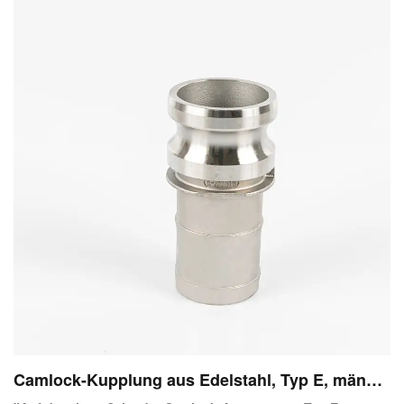
geklappt.
Camlock-Kupplung aus Edelstahl, Typ E, männli
cher Adapter, X-Schlauch