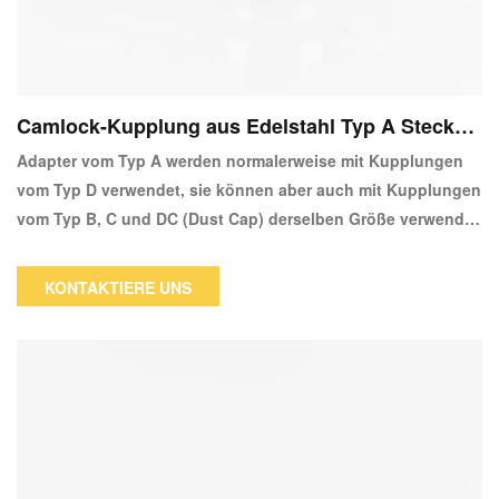
Camlock-Kupplung aus Edelstahl Typ A Stecker
Adapter X Buchse
Adapter vom Typ A werden normalerweise mit Kupplungen
vom Typ D verwendet, sie können aber auch mit Kupplungen
vom Typ B, C und DC (Dust Cap) derselben Größe verwendet
werden.Zum Transport von Flüssigkeiten und Pulvern durch
Rohre, Schläuche, Rohre, Pumpen und Tanks.Wird in fast
KONTAKTIERE UNS
allen Branchen verwendet, die Flüssigkeiten und Pulver
transportieren, einschließlich Kraftstoff und Öl, Wasser,
Chemikalien, Farben und Farbstoffe, Lebensmittel und
Getränke, Klebstoffe, Pharmazeutika, Reinigung,
Landwirtschaft sowie Militär- und Regierungsaufträge.