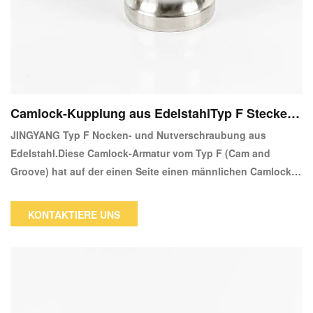
Camlock-Kupplung aus EdelstahlTyp F Stecker
Adapter X Stecker
JINGYANG Typ F Nocken- und Nutverschraubung aus
Edelstahl.Diese Camlock-Armatur vom Typ F (Cam and
Groove) hat auf der einen Seite einen männlichen Camlock-
Schnellverbindungsadapter und auf der anderen Seite ein
NPT-Außengewinde.Die männliche Camlock-Seite dieser
KONTAKTIERE UNS
Kupplung lässt sich nur an einem weiblichen Camlock
befestigen.Das Rohr mit NPT-Innengewinde (National Pipe
Tapered) wird mit der Seite mit Außengewinde verbunden.