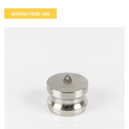
Kupplung aus Edelstahl befestigt.Der Körper besteht aus
Edelstahl.Diese Cam-Lock-Beschläge aus Edelstahl 316 sind
KONTAKTIERE UNS
korrosions- und abriebfest.Die Dichtung dieser Armatur
besteht aus (Buna-N)-Gummi.Buna-N-Dichtungen sind
unempfindlich gegenüber Benzin, Öl und anderen
Chemikalien.Die Nockenarme sind aus Edelstahl und werden
mit zwei Sicherungssplinten geliefert.Wasser, Hydrauliköle,
Kühlmittel, Benzin und andere Erdölprodukte können alle mit
diesen Nocken- und Nutfittings verwendet werden.