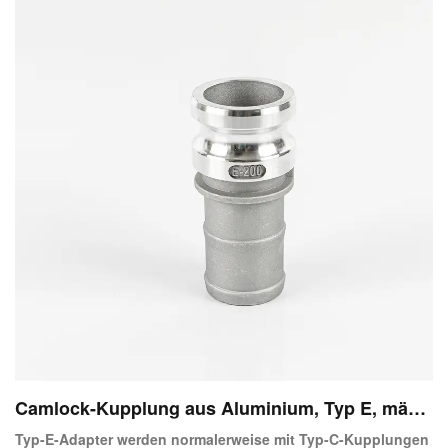
Camlock-Kupplung aus Aluminium, Typ E, männ
licher Adapter, X-Schlauch
Typ-E-Adapter werden normalerweise mit Typ-C-Kupplungen