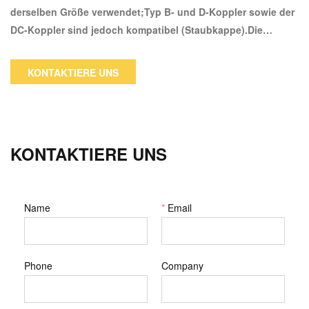
derselben Größe verwendet;Typ B- und D-Koppler sowie der
DC-Koppler sind jedoch kompatibel (Staubkappe).Die
männliche Seite dieses Adapters wird an drei verschiedene
Geräte angeschlossen "Camlock, weiblich Der
KONTAKTIERE UNS
Schlauchschaft wird an eine 3 "weibliche NPT (National Pipe
Tapered) angeschlossen. Einer der wichtigsten Vorteile der
Camlock-Kupplung ist ihre hohe Zuverlässigkeit im Betrieb.
KONTAKTIERE UNS
Name
*
Email
Phone
Company