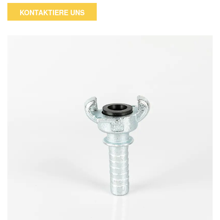
Luft im Inneren zu halten, wenn Sie das Druckluftwerkzeug
KONTAKTIERE UNS
abnehmen.Wenn Sie die Kupplung(en) verwenden, schieben
Sie die Hülse zurück, drücken Sie den Stecker hinein und
schieben Sie dann die Hülse ganz zurück, um den Stecker zu
verriegeln.ermöglicht einfaches An- und Abkoppeln von
Werkzeugen und Flugzeugen.verringert unbeabsichtigte
Unterbrechungen der Luftleitung.