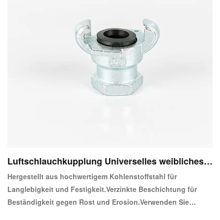
Luftschlauchkupplung Universelles weibliches E
nde
Hergestellt aus hochwertigem Kohlenstoffstahl für
Langlebigkeit und Festigkeit.Verzinkte Beschichtung für
Beständigkeit gegen Rost und Erosion.Verwenden Sie
federbelastete Schnellkupplungen am Kompressor, um die