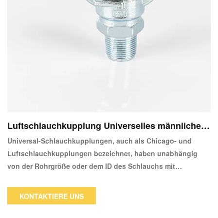
Luftschlauchkupplung Universelles männliches
Ende
Universal-Schlauchkupplungen, auch als Chicago- und
Luftschlauchkupplungen bezeichnet, haben unabhängig
von der Rohrgröße oder dem ID des Schlauchs mit
Widerhaken einen identischen Klauenkopf, der den
Anschluss an eine andere Chicago-Schlauchkupplung
KONTAKTIERE UNS
ermöglicht.