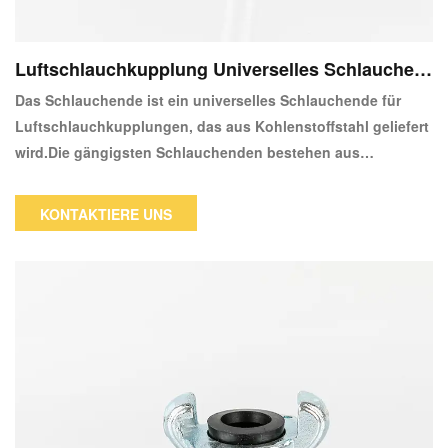
Luftschlauchkupplung Universelles Schlauchen
de
Das Schlauchende ist ein universelles Schlauchende für
Luftschlauchkupplungen, das aus Kohlenstoffstahl geliefert
wird.Die gängigsten Schlauchenden bestehen aus
Kohlenstoffstahl, weil sie erschwinglich und langlebig sind.
KONTAKTIERE UNS