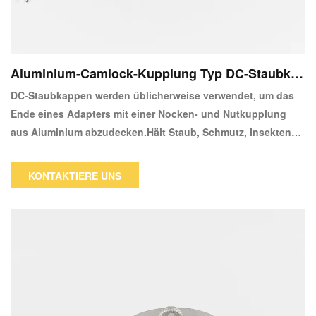
Aluminium-Camlock-Kupplung Typ DC-Staubkap
pe
DC-Staubkappen werden üblicherweise verwendet, um das
Ende eines Adapters mit einer Nocken- und Nutkupplung
aus Aluminium abzudecken.Hält Staub, Schmutz, Insekten
und kleine Nagetiere vom System fern.Adapter vom Typ A, E
und F sind erforderlich.
KONTAKTIERE UNS