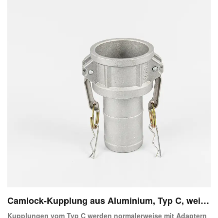
Camlock-Kupplung aus Aluminium, Typ C, weibli
che Kupplung, X-Schlauchschaft
Kupplungen vom Typ C werden normalerweise mit Adaptern