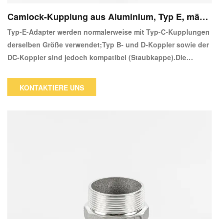
Camlock-Kupplung aus Aluminium, Typ E, männ
licher Adapter, X-Schlauch
Typ-E-Adapter werden normalerweise mit Typ-C-Kupplungen
derselben Größe verwendet;Typ B- und D-Koppler sowie der
DC-Koppler sind jedoch kompatibel (Staubkappe).Die
männliche Seite dieses Adapters wird an drei verschiedene
Geräte angeschlossen "Camlock, weiblich Der
KONTAKTIERE UNS
Schlauchschaft wird an eine 3 "weibliche NPT (National Pipe
Tapered) angeschlossen. Einer der wichtigsten Vorteile der
Camlock-Kupplung ist ihre hohe Zuverlässigkeit im Betrieb.