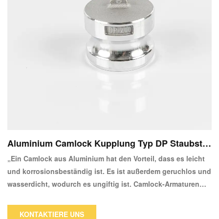
Aluminium Camlock Kupplung Typ DP Staubste
cker
„Ein Camlock aus Aluminium hat den Vorteil, dass es leicht
und korrosionsbeständig ist. Es ist außerdem geruchlos und
wasserdicht, wodurch es ungiftig ist. Camlock-Armaturen
werden in einer Vielzahl von Branchen verwendet, um
Schlaucharmaturen und/oder Rohrarmaturen miteinander zu
KONTAKTIERE UNS