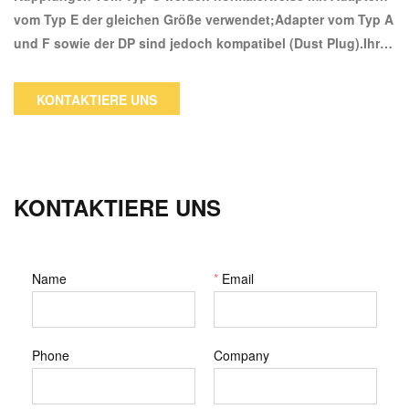
vom Typ E der gleichen Größe verwendet;Adapter vom Typ A
und F sowie der DP sind jedoch kompatibel (Dust Plug).Ihre
Anwendung wird mit den Verriegelungsarmen sicherer und
sicherer.Beim Schließen der Bügel rasten sie automatisch
KONTAKTIERE UNS
ein und lassen sich durch Ziehen an den Fingerringen
einfach lösen.
KONTAKTIERE UNS
Name
*
Email
Phone
Company