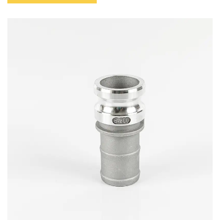
verbinden, was das Verschließen von Flüssigkeiten
ermöglicht von einem Ort zum anderen übertragen werden.
Camlock-Fittings erfordern keine Werkzeuge zum Verbinden,
was sie extrem einfach zu bedienen, zeitsparend und
kostengünstig macht. Camlock-Fittings sind ein äußerst
vielseitiges und langlebiges Produkt, das ideal für
Situationen mit häufigen Änderungen ist."