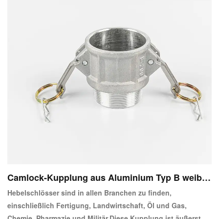
Camlock-Kupplung aus Aluminium Typ B weiblic
h Kupplung X männlich
Hebelschlösser sind in allen Branchen zu finden,
einschließlich Fertigung, Landwirtschaft, Öl und Gas,
Chemie, Pharmazie und Militär.Diese Kupplung ist äußerst