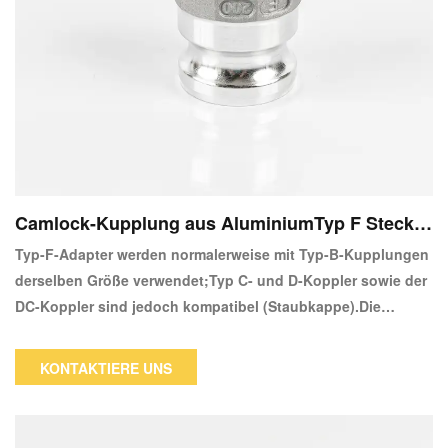
Camlock-Kupplung aus AluminiumTyp F Stecker
Adapter X Stecker
Typ-F-Adapter werden normalerweise mit Typ-B-Kupplungen
derselben Größe verwendet;Typ C- und D-Koppler sowie der
DC-Koppler sind jedoch kompatibel (Staubkappe).Die
Camlock-Kupplung ist von Natur aus ein langlebiges und
hochwertiges Werkzeug.Aufgrund des Verwendungszwecks
KONTAKTIERE UNS
muss es hochwertig verarbeitet sein.Je nach Ihren
Anforderungen kann Ihnen unser Camlock-
Kupplungskatalog dabei helfen, die beste Option zu finden.